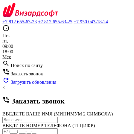
+7 812 655-63-23
+7 812 655-63-25
+7 950 043-18-24
query_builder
Пн-
пт,
09:00-
18:00
Мск
search
Поиск по сайту
phone_in_talk
Заказать звонок
refresh
Загрузить обновления
×
phone_in_talk
Заказать звонок
ВВЕДИТЕ ВАШЕ ИМЯ (МИНИМУМ 2 СИМВОЛА)
ВВЕДИТЕ НОМЕР ТЕЛЕФОНА (11 ЦИФР)