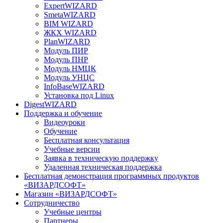
ExpertWIZARD
SmetaWIZARD
BIM WIZARD
ЖКХ WIZARD
PlanWIZARD
Модуль ПИР
Модуль ПНР
Модуль НМЦК
Модуль УНЦС
InfoBaseWIZARD
Установка под Linux
DigestWIZARD
Поддержка и обучение
Видеоуроки
Обучение
Бесплатная консультация
Учебные версии
Заявка в техническую поддержку
Удаленная техническая поддержка
Бесплатная демонстрация программных продуктов
«ВИЗАРДСОФТ»
Магазин «ВИЗАРДСОФТ»
Сотрудничество
Учебные центры
Партнеры