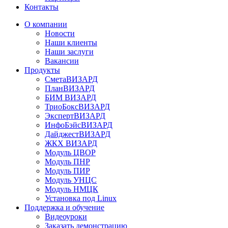
Контакты
О компании
Новости
Наши клиенты
Наши заслуги
Вакансии
Продукты
СметаВИЗАРД
ПланВИЗАРД
БИМ ВИЗАРД
ТриоБоксВИЗАРД
ЭкспертВИЗАРД
ИнфоБэйсВИЗАРД
ДайджестВИЗАРД
ЖКХ ВИЗАРД
Модуль ЦВОР
Модуль ПНР
Модуль ПИР
Модуль УНЦС
Модуль НМЦК
Установка под Linux
Поддержка и обучение
Видеоуроки
Заказать демонстрацию