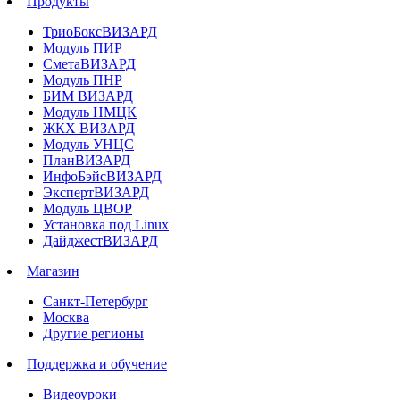
Продукты
ТриоБоксВИЗАРД
Модуль ПИР
СметаВИЗАРД
Модуль ПНР
БИМ ВИЗАРД
Модуль НМЦК
ЖКХ ВИЗАРД
Модуль УНЦС
ПланВИЗАРД
ИнфоБэйсВИЗАРД
ЭкспертВИЗАРД
Модуль ЦВОР
Установка под Linux
ДайджестВИЗАРД
Магазин
Санкт-Петербург
Москва
Другие регионы
Поддержка и обучение
Видеоуроки