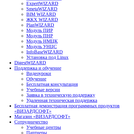
ExpertWIZARD
SmetaWIZARD
BIM WIZARD
ЖКХ WIZARD
PlanWIZARD
Модуль ПИР
Модуль ПНР
Модуль НМЦК
Модуль УНЦС
InfoBaseWIZARD
Установка под Linux
DigestWIZARD
Поддержка и обучение
Видеоуроки
Обучение
Бесплатная консультация
Учебные версии
Заявка в техническую поддержку
Удаленная техническая поддержка
Бесплатная демонстрация программных продуктов
«ВИЗАРДСОФТ»
Магазин «ВИЗАРДСОФТ»
Сотрудничество
Учебные центры
Партнеры