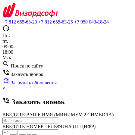
+7 812 655-63-23
+7 812 655-63-25
+7 950 043-18-24
query_builder
Пн-
пт,
09:00-
18:00
Мск
search
Поиск по сайту
phone_in_talk
Заказать звонок
refresh
Загрузить обновления
×
phone_in_talk
Заказать звонок
ВВЕДИТЕ ВАШЕ ИМЯ (МИНИМУМ 2 СИМВОЛА)
ВВЕДИТЕ НОМЕР ТЕЛЕФОНА (11 ЦИФР)