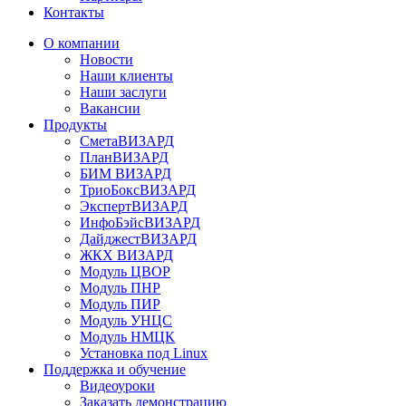
Контакты
О компании
Новости
Наши клиенты
Наши заслуги
Вакансии
Продукты
СметаВИЗАРД
ПланВИЗАРД
БИМ ВИЗАРД
ТриоБоксВИЗАРД
ЭкспертВИЗАРД
ИнфоБэйсВИЗАРД
ДайджестВИЗАРД
ЖКХ ВИЗАРД
Модуль ЦВОР
Модуль ПНР
Модуль ПИР
Модуль УНЦС
Модуль НМЦК
Установка под Linux
Поддержка и обучение
Видеоуроки
Заказать демонстрацию