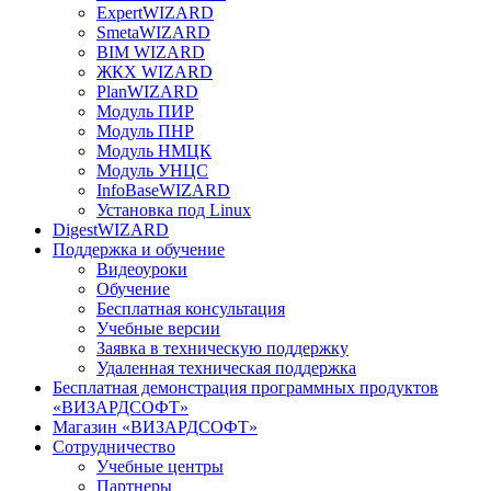
ExpertWIZARD
SmetaWIZARD
BIM WIZARD
ЖКХ WIZARD
PlanWIZARD
Модуль ПИР
Модуль ПНР
Модуль НМЦК
Модуль УНЦС
InfoBaseWIZARD
Установка под Linux
DigestWIZARD
Поддержка и обучение
Видеоуроки
Обучение
Бесплатная консультация
Учебные версии
Заявка в техническую поддержку
Удаленная техническая поддержка
Бесплатная демонстрация программных продуктов
«ВИЗАРДСОФТ»
Магазин «ВИЗАРДСОФТ»
Сотрудничество
Учебные центры
Партнеры