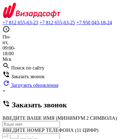
+7 812 655-63-23
+7 812 655-63-25
+7 950 043-18-24
query_builder
Пн-
пт,
09:00-
18:00
Мск
search
Поиск по сайту
phone_in_talk
Заказать звонок
refresh
Загрузить обновления
×
phone_in_talk
Заказать звонок
ВВЕДИТЕ ВАШЕ ИМЯ (МИНИМУМ 2 СИМВОЛА)
ВВЕДИТЕ НОМЕР ТЕЛЕФОНА (11 ЦИФР)