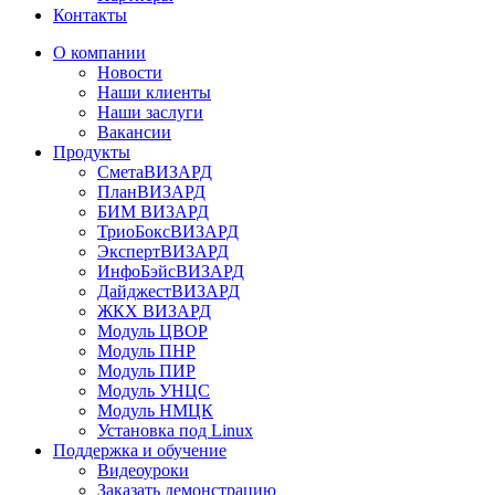
Контакты
О компании
Новости
Наши клиенты
Наши заслуги
Вакансии
Продукты
СметаВИЗАРД
ПланВИЗАРД
БИМ ВИЗАРД
ТриоБоксВИЗАРД
ЭкспертВИЗАРД
ИнфоБэйсВИЗАРД
ДайджестВИЗАРД
ЖКХ ВИЗАРД
Модуль ЦВОР
Модуль ПНР
Модуль ПИР
Модуль УНЦС
Модуль НМЦК
Установка под Linux
Поддержка и обучение
Видеоуроки
Заказать демонстрацию