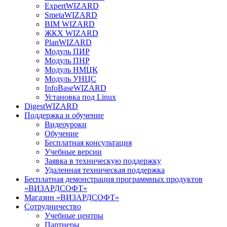
ExpertWIZARD
SmetaWIZARD
BIM WIZARD
ЖКХ WIZARD
PlanWIZARD
Модуль ПИР
Модуль ПНР
Модуль НМЦК
Модуль УНЦС
InfoBaseWIZARD
Установка под Linux
DigestWIZARD
Поддержка и обучение
Видеоуроки
Обучение
Бесплатная консультация
Учебные версии
Заявка в техническую поддержку
Удаленная техническая поддержка
Бесплатная демонстрация программных продуктов
«ВИЗАРДСОФТ»
Магазин «ВИЗАРДСОФТ»
Сотрудничество
Учебные центры
Партнеры