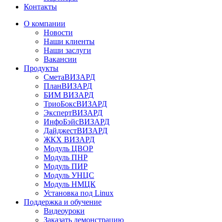
Контакты
О компании
Новости
Наши клиенты
Наши заслуги
Вакансии
Продукты
СметаВИЗАРД
ПланВИЗАРД
БИМ ВИЗАРД
ТриоБоксВИЗАРД
ЭкспертВИЗАРД
ИнфоБэйсВИЗАРД
ДайджестВИЗАРД
ЖКХ ВИЗАРД
Модуль ЦВОР
Модуль ПНР
Модуль ПИР
Модуль УНЦС
Модуль НМЦК
Установка под Linux
Поддержка и обучение
Видеоуроки
Заказать демонстрацию