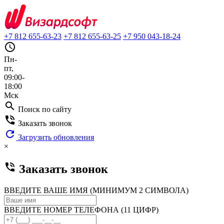
+7 812 655-63-23
+7 812 655-63-25
+7 950 043-18-24
query_builder
Пн-
пт,
09:00-
18:00
Мск
search
Поиск по сайту
phone_in_talk
Заказать звонок
refresh
Загрузить обновления
×
phone_in_talk
Заказать звонок
ВВЕДИТЕ ВАШЕ ИМЯ (МИНИМУМ 2 СИМВОЛА)
ВВЕДИТЕ НОМЕР ТЕЛЕФОНА (11 ЦИФР)