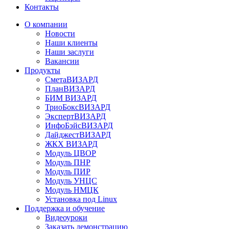
Контакты
О компании
Новости
Наши клиенты
Наши заслуги
Вакансии
Продукты
СметаВИЗАРД
ПланВИЗАРД
БИМ ВИЗАРД
ТриоБоксВИЗАРД
ЭкспертВИЗАРД
ИнфоБэйсВИЗАРД
ДайджестВИЗАРД
ЖКХ ВИЗАРД
Модуль ЦВОР
Модуль ПНР
Модуль ПИР
Модуль УНЦС
Модуль НМЦК
Установка под Linux
Поддержка и обучение
Видеоуроки
Заказать демонстрацию