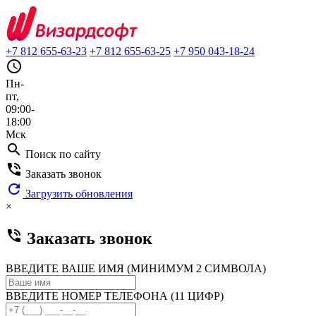
+7 812 655-63-23
+7 812 655-63-25
+7 950 043-18-24
query_builder
Пн-
пт,
09:00-
18:00
Мск
search
Поиск по сайту
phone_in_talk
Заказать звонок
refresh
Загрузить обновления
×
phone_in_talk
Заказать звонок
ВВЕДИТЕ ВАШЕ ИМЯ (МИНИМУМ 2 СИМВОЛА)
ВВЕДИТЕ НОМЕР ТЕЛЕФОНА (11 ЦИФР)