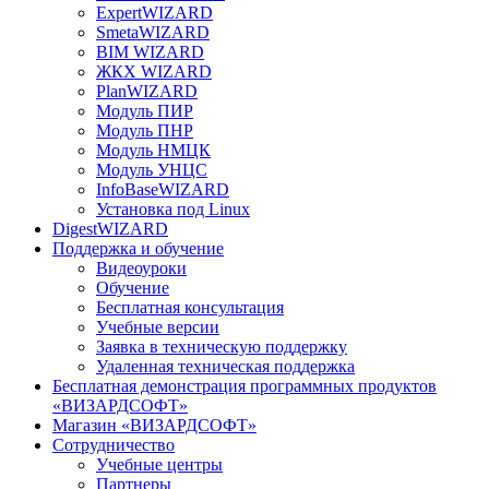
ExpertWIZARD
SmetaWIZARD
BIM WIZARD
ЖКХ WIZARD
PlanWIZARD
Модуль ПИР
Модуль ПНР
Модуль НМЦК
Модуль УНЦС
InfoBaseWIZARD
Установка под Linux
DigestWIZARD
Поддержка и обучение
Видеоуроки
Обучение
Бесплатная консультация
Учебные версии
Заявка в техническую поддержку
Удаленная техническая поддержка
Бесплатная демонстрация программных продуктов
«ВИЗАРДСОФТ»
Магазин «ВИЗАРДСОФТ»
Сотрудничество
Учебные центры
Партнеры