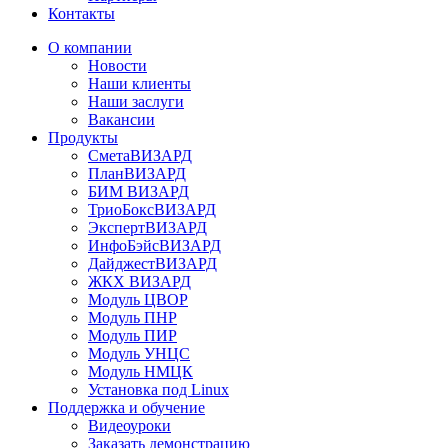
Контакты
О компании
Новости
Наши клиенты
Наши заслуги
Вакансии
Продукты
СметаВИЗАРД
ПланВИЗАРД
БИМ ВИЗАРД
ТриоБоксВИЗАРД
ЭкспертВИЗАРД
ИнфоБэйсВИЗАРД
ДайджестВИЗАРД
ЖКХ ВИЗАРД
Модуль ЦВОР
Модуль ПНР
Модуль ПИР
Модуль УНЦС
Модуль НМЦК
Установка под Linux
Поддержка и обучение
Видеоуроки
Заказать демонстрацию