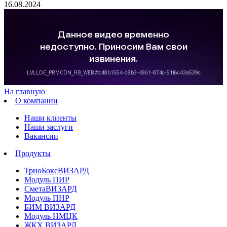
16.08.2024
На главную
О компании
Наши клиенты
Наши заслуги
Вакансии
Продукты
ТриоБоксВИЗАРД
Модуль ПИР
СметаВИЗАРД
Модуль ПНР
БИМ ВИЗАРД
Модуль НМЦК
ЖКХ ВИЗАРД