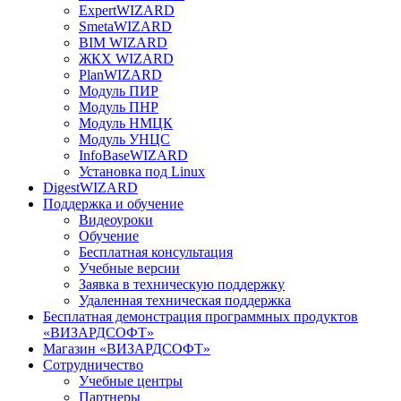
ExpertWIZARD
SmetaWIZARD
BIM WIZARD
ЖКХ WIZARD
PlanWIZARD
Модуль ПИР
Модуль ПНР
Модуль НМЦК
Модуль УНЦС
InfoBaseWIZARD
Установка под Linux
DigestWIZARD
Поддержка и обучение
Видеоуроки
Обучение
Бесплатная консультация
Учебные версии
Заявка в техническую поддержку
Удаленная техническая поддержка
Бесплатная демонстрация программных продуктов
«ВИЗАРДСОФТ»
Магазин «ВИЗАРДСОФТ»
Сотрудничество
Учебные центры
Партнеры