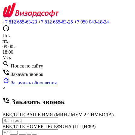
+7 812 655-63-23
+7 812 655-63-25
+7 950 043-18-24
query_builder
Пн-
пт,
09:00-
18:00
Мск
search
Поиск по сайту
phone_in_talk
Заказать звонок
refresh
Загрузить обновления
×
phone_in_talk
Заказать звонок
ВВЕДИТЕ ВАШЕ ИМЯ (МИНИМУМ 2 СИМВОЛА)
ВВЕДИТЕ НОМЕР ТЕЛЕФОНА (11 ЦИФР)